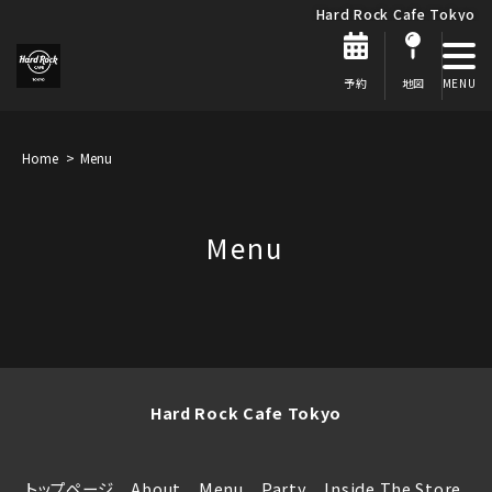
Hard Rock Cafe Tokyo
予約
地図
Home
Menu
Menu
Hard Rock Cafe Tokyo
トップページ
About
Menu
Party
Inside The Store