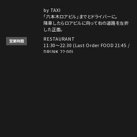
by TAXI
「六本木ロアビル」までとドライバーに。
降車したらロアビルに向って右の道路を左折
した正面。
RESTAURANT
営業時間
11:30～22:30 (Last Order FOOD 21:45 /
DRINK 22:00)
ROCK SHOP
11:30～22:30
Instagram
Instagram
MAP
MAP
tap to call
tap to call
Reservation
Reservation
電話番号はレストランとロックショップで異な
備考
ります。
レストラン： 03-3408-7018
ロックショップ： 03-3403-6946
決済方法