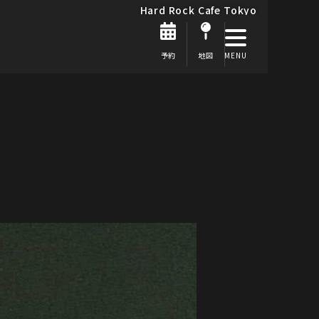
Hard Rock Cafe Tokyo
予約
地図