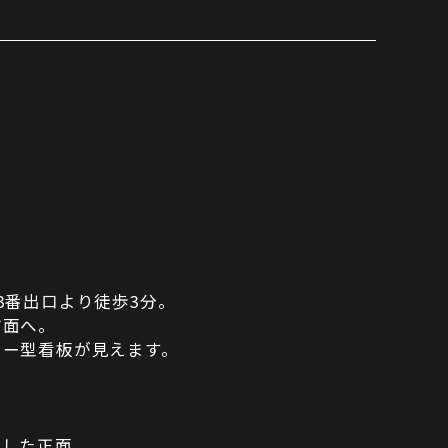
3番出口より徒歩3分。
方面へ。
ター型看板が見えます。
折した正面。