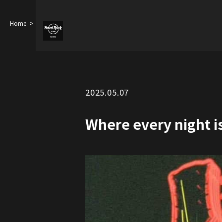
Home
Where every night is an encore
2025.05.07
Where every night i