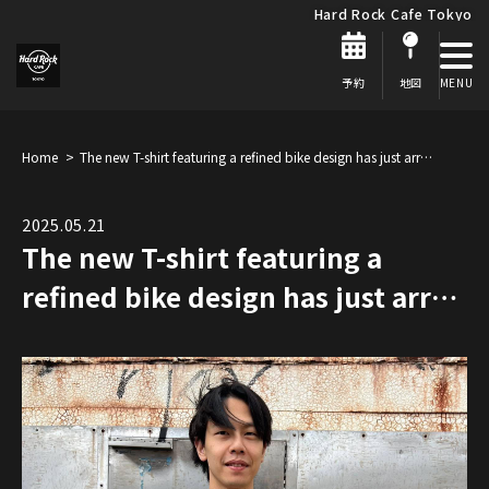
Hard Rock Cafe Tokyo
予約
地図
Home
The new T-shirt featuring a refined bike design has just arr…
2025.05.21
The new T-shirt featuring a
refined bike design has just arr…