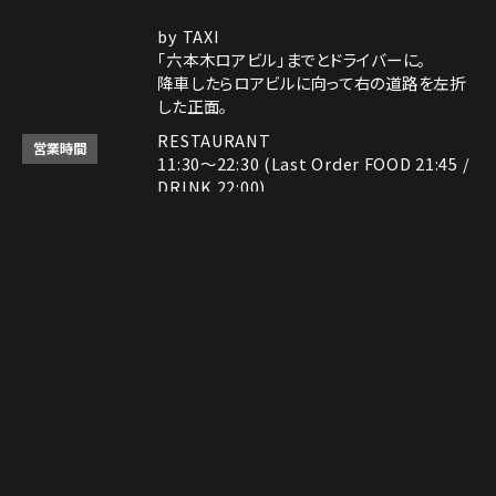
by TAXI
「六本木ロアビル」までとドライバーに。
降車したらロアビルに向って右の道路を左折
した正面。
RESTAURANT
営業時間
11:30～22:30 (Last Order FOOD 21:45 /
DRINK 22:00)
ROCK SHOP
11:30～22:30
Instagram
Instagram
MAP
MAP
tap to call
tap to call
Reservation
Reservation
電話番号はレストランとロックショップで異な
備考
ります。
レストラン： 03-3408-7018
ロックショップ： 03-3403-6946
決済方法