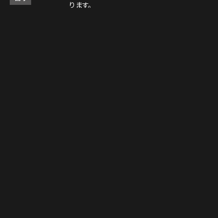
ります。
レストラン： 03-3408-7018
ロックショップ： 03-3403-6946
決済方法
Instagram
Instagram
MAP
MAP
tap to call
tap to call
Reservation
Reservation