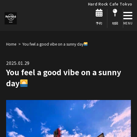
Hard Rock Cafe Tokyo
予約
地図
Home
You feel a good vibe on a sunny day
2025.01.29
You feel a good vibe on a sunny
day