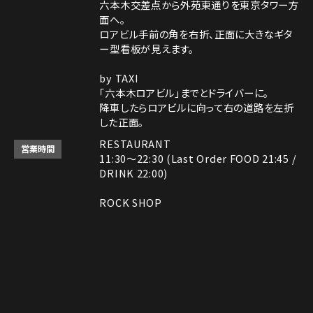
六本木交差点から外苑東通りを東京タワー方
面へ。
ロアビル手前の角を右折、正面に大きなギタ
ー型看板が見えます。
by TAXI
「六本木ロアビル」までとドライバーに。
降車したらロアビルに向って右の道路を左折
した正面。
RESTAURANT
営業時間
11:30～22:30 (Last Order FOOD 21:45 /
DRINK 22:00)
ROCK SHOP
11:30～22:30
電話番号はレストランとロックショップで異な
備考
ります。
レストラン： 03-3408-7018
Instagram
Instagram
MAP
MAP
tap to call
tap to call
Reservation
Reservation
ロックショップ： 03-3403-6946
決済方法