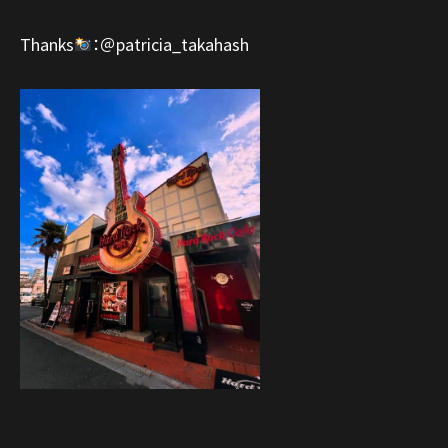
Thanks
：＠patricia_takahash