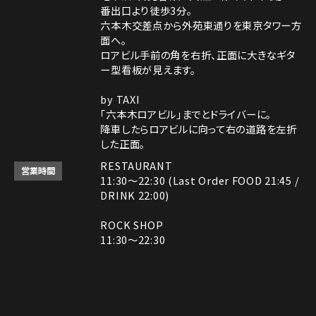
番出口より徒歩3分。
六本木交差点から外苑東通りを東京タワー方
面へ。
ロアビル手前の角を右折、正面に大きなギタ
ー型看板が見えます。
by TAXI
「六本木ロアビル」までとドライバーに。
降車したらロアビルに向って右の道路を左折
した正面。
RESTAURANT
営業時間
11:30～22:30 (Last Order FOOD 21:45 /
DRINK 22:00)
ROCK SHOP
11:30～22:30
電話番号はレストランとロックショップで異な
備考
ります。
レストラン： 03-3408-7018
ロックショップ： 03-3403-6946
Instagram
Instagram
MAP
MAP
tap to call
tap to call
Reservation
Reservation