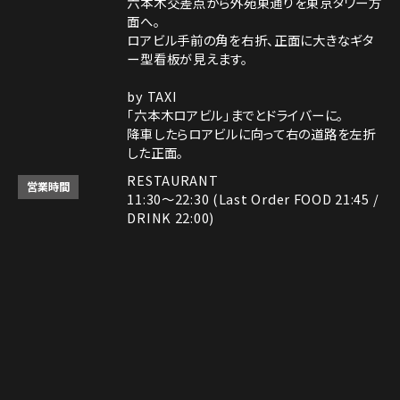
六本木交差点から外苑東通りを東京タワー方
面へ。
ロアビル手前の角を右折、正面に大きなギタ
ー型看板が見えます。
by TAXI
「六本木ロアビル」までとドライバーに。
降車したらロアビルに向って右の道路を左折
した正面。
RESTAURANT
営業時間
11:30～22:30 (Last Order FOOD 21:45 /
DRINK 22:00)
ROCK SHOP
11:30～22:30
電話番号はレストランとロックショップで異な
備考
Instagram
Instagram
MAP
MAP
tap to call
tap to call
Reservation
Reservation
ります。
レストラン： 03-3408-7018
ロックショップ： 03-3403-6946
決済方法