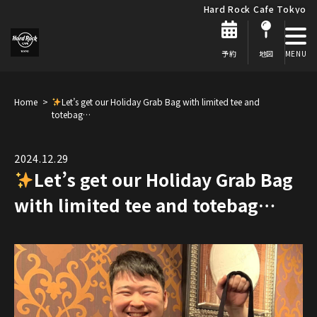
Hard Rock Cafe Tokyo
予約
地図
Home
Let’s get our Holiday Grab Bag with limited tee and
totebag…
2024.12.29
Let’s get our Holiday Grab Bag
with limited tee and totebag…