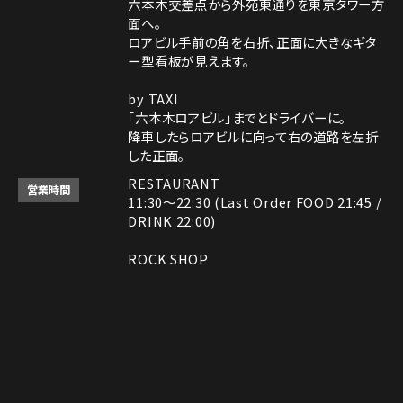
六本木交差点から外苑東通りを東京タワー方
面へ。
ロアビル手前の角を右折、正面に大きなギタ
ー型看板が見えます。
by TAXI
「六本木ロアビル」までとドライバーに。
降車したらロアビルに向って右の道路を左折
した正面。
RESTAURANT
営業時間
11:30～22:30 (Last Order FOOD 21:45 /
DRINK 22:00)
ROCK SHOP
11:30～22:30
電話番号はレストランとロックショップで異な
備考
ります。
レストラン： 03-3408-7018
Instagram
Instagram
MAP
MAP
tap to call
tap to call
Reservation
Reservation
ロックショップ： 03-3403-6946
決済方法