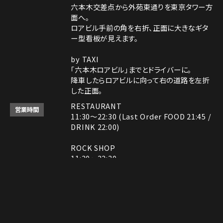
六本木交差点から外苑東通りを東京タワー方
面へ。
ロアビル手前の角を右折、正面に大きなギタ
ー型看板が見えます。
by TAXI
「六本木ロアビル」までとドライバーに。
降車したらロアビルに向って右の道路を左折
した正面。
RESTAURANT
営業時間
11:30～22:30 (Last Order FOOD 21:45 /
DRINK 22:00)
ROCK SHOP
11:30～22:30
電話番号はレストランとロックショップで異な
備考
ります。
レストラン： 03-3408-7018
Instagram
Instagram
MAP
MAP
tap to call
tap to call
Reservation
Reservation
ロックショップ： 03-3403-6946