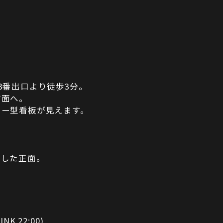
3番出口より徒歩3分。
方面へ。
ター型看板が見えます。
折した正面。
INK 22:00)