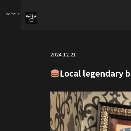
Home
Local legendary burger in Hard Rock Cafe Tokyo
– Wasabi …
2024.12.21
Local legendary b