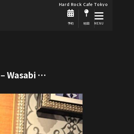
Hard Rock Cafe Tokyo
予約
地図
– Wasabi …