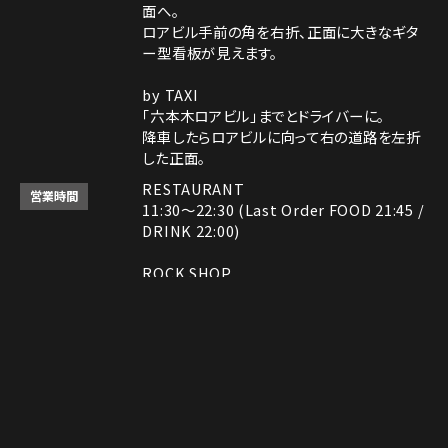
面へ。
ロアビル手前の角を右折、正面に大きなギタ
ー型看板が見えます。
by TAXI
「六本木ロアビル」までとドライバーに。
降車したらロアビルに向って右の道路を左折
した正面。
RESTAURANT
営業時間
11:30～22:30 (Last Order FOOD 21:45 /
DRINK 22:00)
ROCK SHOP
11:30～22:30
電話番号はレストランとロックショップで異な
備考
ります。
Instagram
Instagram
MAP
MAP
tap to call
tap to call
Reservation
Reservation
レストラン： 03-3408-7018
ロックショップ： 03-3403-6946
決済方法