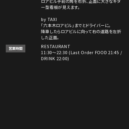
ロアビル手前の角を右折、正面に大きなギタ
ー型看板が見えます。
by TAXI
「六本木ロアビル」までとドライバーに。
降車したらロアビルに向って右の道路を左折
した正面。
RESTAURANT
営業時間
11:30～22:30 (Last Order FOOD 21:45 /
DRINK 22:00)
ROCK SHOP
11:30～22:30
電話番号はレストランとロックショップで異な
備考
Instagram
Instagram
MAP
MAP
tap to call
tap to call
Reservation
Reservation
ります。
レストラン： 03-3408-7018
ロックショップ： 03-3403-6946
決済方法