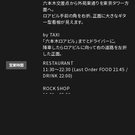
六本木交差点から外苑東通りを東京タワー方
面へ。
ロアビル手前の角を右折、正面に大きなギタ
ー型看板が見えます。
by TAXI
「六本木ロアビル」までとドライバーに。
降車したらロアビルに向って右の道路を左折
した正面。
RESTAURANT
営業時間
11:30～22:30 (Last Order FOOD 21:45 /
DRINK 22:00)
ROCK SHOP
11:30～22:30
電話番号はレストランとロックショップで異な
備考
ります。
レストラン： 03-3408-7018
Instagram
Instagram
MAP
MAP
tap to call
tap to call
Reservation
Reservation
ロックショップ： 03-3403-6946
決済方法