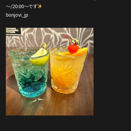
～/20:00～です
bonjovi_jp