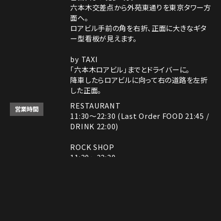
六本木交差点から外苑東通りを東京タワー方
面へ。
ロアビル手前の角を右折、正面に大きなギタ
ー型看板が見えます。
by TAXI
「六本木ロアビル」までとドライバーに。
降車したらロアビルに向って右の道路を左折
した正面。
RESTAURANT
営業時間
11:30～22:30 (Last Order FOOD 21:45 /
DRINK 22:00)
ROCK SHOP
11:30～22:30
電話番号はレストランとロックショップで異な
備考
ります。
レストラン： 03-3408-7018
Instagram
Instagram
MAP
MAP
tap to call
tap to call
Reservation
Reservation
ロックショップ： 03-3403-6946