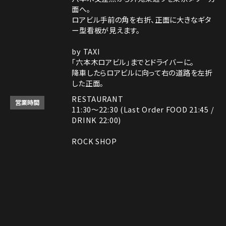
面へ。
ロアビル手前の角を右折、正面に大きなギタ
ー型看板が見えます。
by TAXI
「六本木ロアビル」までとドライバーに。
降車したらロアビルに向って右の道路を左折
した正面。
RESTAURANT
営業時間
11:30～22:30 (Last Order FOOD 21:45 /
DRINK 22:00)
ROCK SHOP
11:30～22:30
電話番号はレストランとロックショップで異な
備考
ります。
レストラン： 03-3408-7018
Instagram
Instagram
MAP
MAP
tap to call
tap to call
Reservation
Reservation
ロックショップ： 03-3403-6946
決済方法