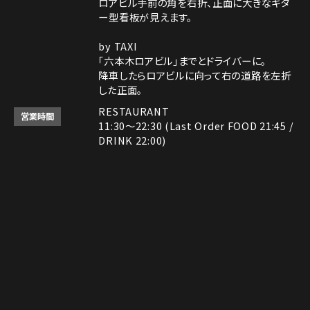
ロアビル手前の角を右折、正面に大きなギタ
ー型看板が見えます。
by TAXI
「六本木ロアビル」までとドライバーに。
降車したらロアビルに向って右の道路を左折
した正面。
RESTAURANT
営業時間
11:30～22:30 (Last Order FOOD 21:45 /
DRINK 22:00)
ROCK SHOP
11:30～22:30
電話番号はレストランとロックショップで異な
備考
Instagram
Instagram
MAP
MAP
tap to call
tap to call
Reservation
Reservation
ります。
レストラン： 03-3408-7018
ロックショップ： 03-3403-6946
決済方法