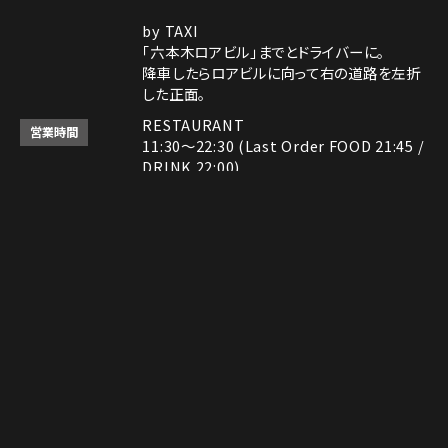
by TAXI
「六本木ロアビル」までとドライバーに。
降車したらロアビルに向って右の道路を左折
した正面。
RESTAURANT
営業時間
11:30～22:30 (Last Order FOOD 21:45 /
DRINK 22:00)
ROCK SHOP
11:30～22:30
Instagram
Instagram
MAP
MAP
tap to call
tap to call
Reservation
Reservation
電話番号はレストランとロックショップで異な
備考
ります。
レストラン： 03-3408-7018
ロックショップ： 03-3403-6946
決済方法