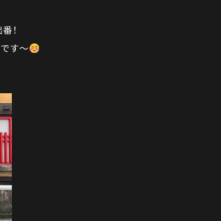
出番！
中です～