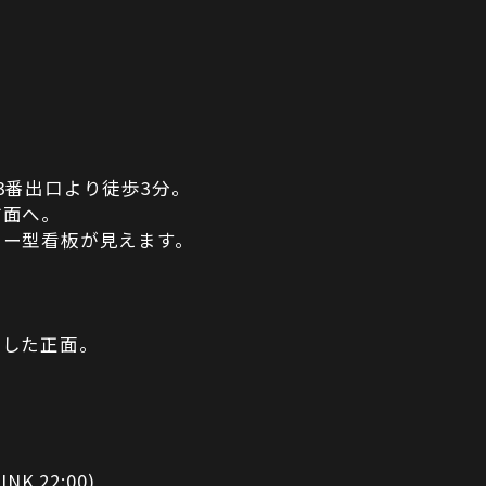
3番出口より徒歩3分。
方面へ。
ター型看板が見えます。
折した正面。
INK 22:00)