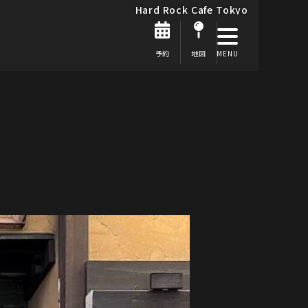
Hard Rock Cafe Tokyo
予約
地図