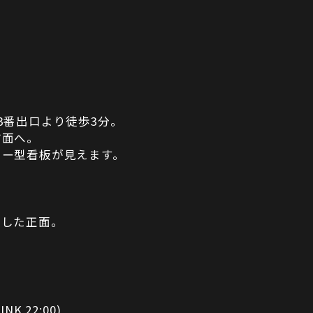
3番出口より徒歩3分。
方面へ。
ター型看板が見えます。
折した正面。
INK 22:00)