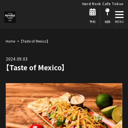
Hard Rock Cafe Tokyo
予約
地図
Home
【Taste of Mexico】
2024.09.03
【Taste of Mexico】