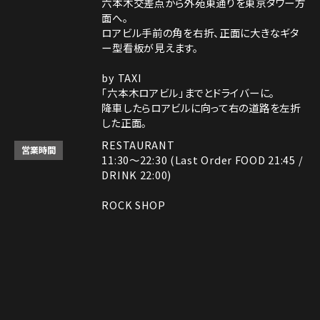
六本木交差点から外苑東通りを東京タワー方
面へ。
ロアビル手前の角を右折、正面に大きなギタ
ー型看板が見えます。
by TAXI
「六本木ロアビル」までとドライバーに。
降車したらロアビルに向って右の道路を左折
した正面。
RESTAURANT
営業時間
11:30～22:30 (Last Order FOOD 21:45 /
DRINK 22:00)
ROCK SHOP
11:30～22:30
電話番号はレストランとロックショップで異な
備考
ります。
レストラン： 03-3408-7018
Instagram
Instagram
MAP
MAP
tap to call
tap to call
Reservation
Reservation
ロックショップ： 03-3403-6946
決済方法