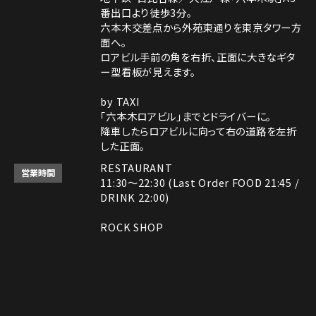
番出口より徒歩3分。
六本木交差点から外苑東通りを東京タワー方
面へ。
ロアビル手前の角を右折、正面に大きなギタ
ー型看板が見えます。
by TAXI
「六本木ロアビル」までとドライバーに。
降車したらロアビルに向って右の道路を左折
した正面。
RESTAURANT
営業時間
11:30～22:30 (Last Order FOOD 21:45 /
DRINK 22:00)
ROCK SHOP
11:30～22:30
電話番号はレストランとロックショップで異な
備考
ります。
Instagram
Instagram
MAP
MAP
tap to call
tap to call
Reservation
Reservation
レストラン： 03-3408-7018
ロックショップ： 03-3403-6946