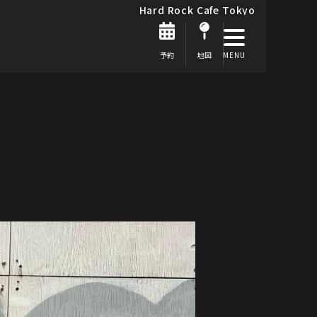
Hard Rock Cafe Tokyo
予約
地図