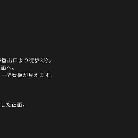
3番出口より徒歩3分。
方面へ。
ター型看板が見えます。
折した正面。