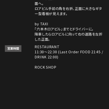
面へ。
ロアビル手前の角を右折、正面に大きなギタ
ー型看板が見えます。
by TAXI
「六本木ロアビル」までとドライバーに。
降車したらロアビルに向って右の道路を左折
した正面。
RESTAURANT
営業時間
11:30～22:30 (Last Order FOOD 21:45 /
DRINK 22:00)
ROCK SHOP
11:30～22:30
電話番号はレストランとロックショップで異な
備考
ります。
Instagram
Instagram
MAP
MAP
tap to call
tap to call
Reservation
Reservation
レストラン： 03-3408-7018
ロックショップ： 03-3403-6946
決済方法