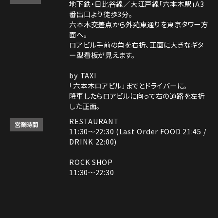
地下鉄・日比谷線／大江戸線「六本木駅」A3
番出口より徒歩3分。
六本木交差点から外苑東通りを東京タワー方
面へ。
ロアビル手前の角を右折、正面に大きなギタ
ー型看板が見えます。
by TAXI
「六本木ロアビル」までとドライバーに。
降車したらロアビルに向って右の道路を左折
した正面。
RESTAURANT
営業時間
11:30～22:30 (Last Order FOOD 21:45 /
DRINK 22:00)
ROCK SHOP
11:30～22:30
電話番号はレストランとロックショップで異な
備考
ります。
レストラン： 03-3408-7018
ロックショップ： 03-3403-6946