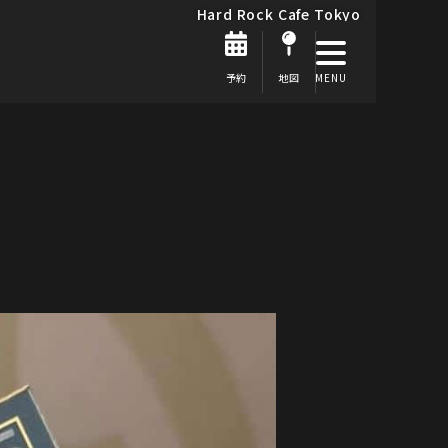
Hard Rock Cafe Tokyo
予約
地図