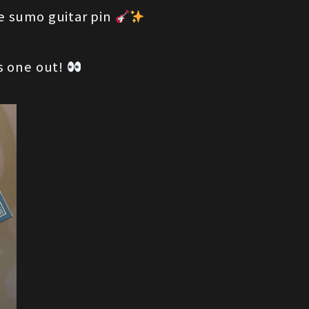
le sumo guitar pin
is one out!