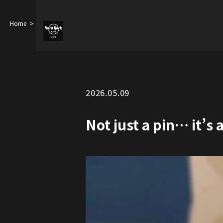
Home
Not just a pin… it’s a movable sumo guitar pin
2026.05.09
Not just a pin… it’s