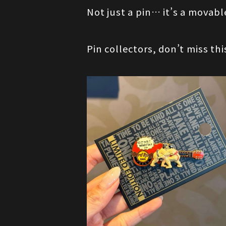
Not just a pin… it’s a movab
Pin collectors, don’t miss th