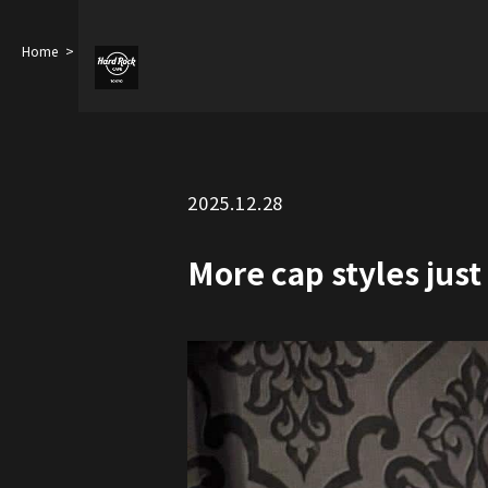
Home
More cap styles just added
2025.12.28
More cap styles jus