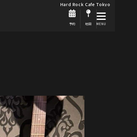
Hard Rock Cafe Tokyo
予約
地図