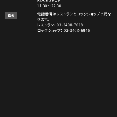
ROCK SHOP
11:30～22:30
電話番号はレストランとロックショップで異な
備考
ります。
レストラン： 03-3408-7018
ロックショップ： 03-3403-6946
決済方法
Instagram
Instagram
MAP
MAP
tap to call
tap to call
Reservation
Reservation