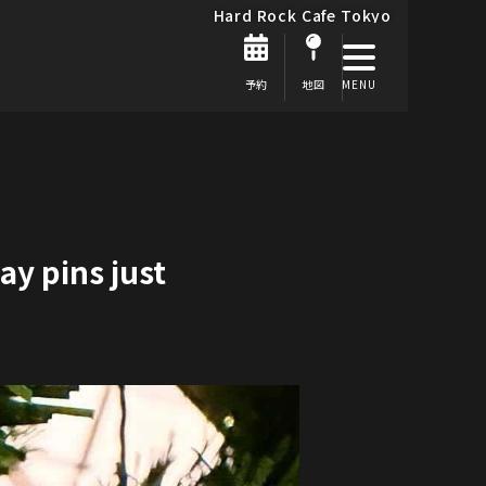
Hard Rock Cafe Tokyo
予約
地図
ay pins just