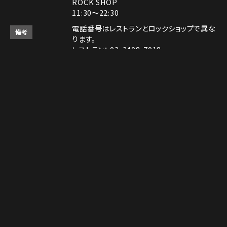
ROCK SHOP
11:30～22:30
電話番号はレストランとロックショップで異な
備考
ります。
レストラン： 03-3408-7018
ロックショップ： 03-3403-6946
決済方法
Instagram
Instagram
MAP
MAP
tap to call
tap to call
Reservation
Reservation