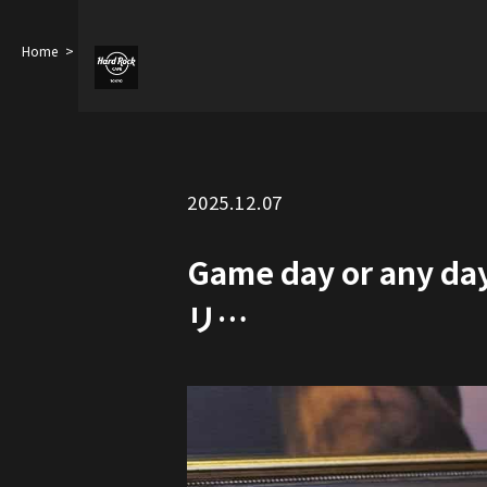
Home
Game day or any day — Messi Burger never misses 肉の旨み
2025.12.07
Game day or any 
リ…