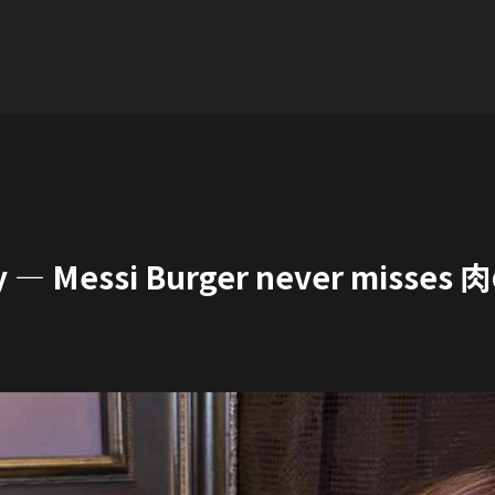
、香ばしさ、ボリ…
day — Messi Burger never m