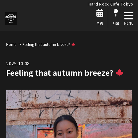
Hard Rock Cafe Tokyo
予約
地図
Home
Feeling that autumn breeze?
2025.10.08
Feeling that autumn breeze?