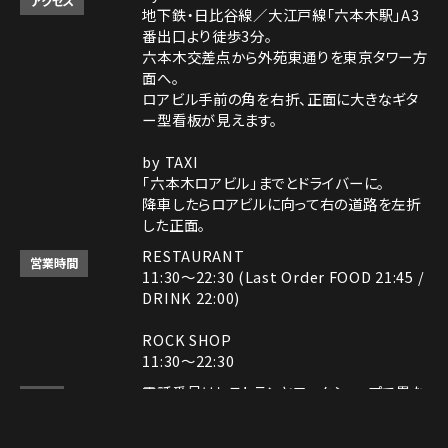
アクセス
地下鉄・日比谷線／大江戸線「六本木駅」A3
番出口より徒歩3分。
六本木交差点から外苑東通りを東京タワー方
面へ。
ロアビル手前の角を右折、正面に大きなギタ
ー型看板が見えます。
by TAXI
「六本木ロアビル」までとドライバーに。
降車したらロアビルに向って右の道路を左折
した正面。
RESTAURANT
営業時間
11:30～22:30 (Last Order FOOD 21:45 /
DRINK 22:00)
ROCK SHOP
11:30～22:30
電話番号はレストランとロックショップで異な
備考
ります。
レストラン： 03-3408-7018