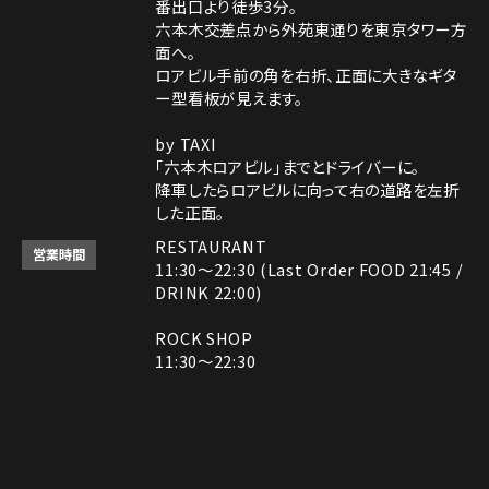
番出口より徒歩3分。
六本木交差点から外苑東通りを東京タワー方
面へ。
ロアビル手前の角を右折、正面に大きなギタ
ー型看板が見えます。
by TAXI
「六本木ロアビル」までとドライバーに。
降車したらロアビルに向って右の道路を左折
した正面。
RESTAURANT
営業時間
11:30～22:30 (Last Order FOOD 21:45 /
DRINK 22:00)
ROCK SHOP
11:30～22:30
電話番号はレストランとロックショップで異な
備考
ります。
レストラン： 03-3408-7018
ロックショップ： 03-3403-6946
Instagram
Instagram
MAP
MAP
tap to call
tap to call
Reservation
Reservation