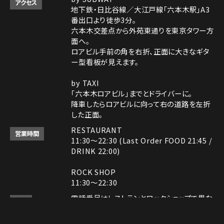
アクセス
地下鉄・日比谷線／大江戸線「六本木駅」A3
番出口より徒歩3分。
六本木交差点から外苑東通りを東京タワー方
面へ。
ロアビル手前の角を右折、正面に大きなギタ
ー型看板が見えます。
by TAXI
「六本木ロアビル」までとドライバーに。
降車したらロアビルに向って右の道路を左折
した正面。
RESTAURANT
営業時間
11:30～22:30 (Last Order FOOD 21:45 /
DRINK 22:00)
ROCK SHOP
11:30～22:30
電話番号はレストランとロックショップで異な
備考
ります。
レストラン： 03-3408-7018