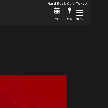
Hard Rock Cafe Tokyo
予約
地図