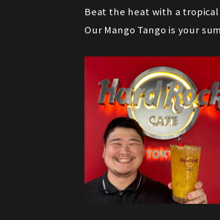
Beat the heat with a tropical
Our Mango Tango is your su