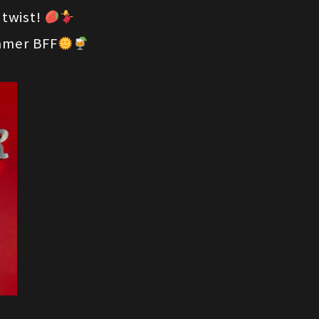
 twist!
mmer BFF