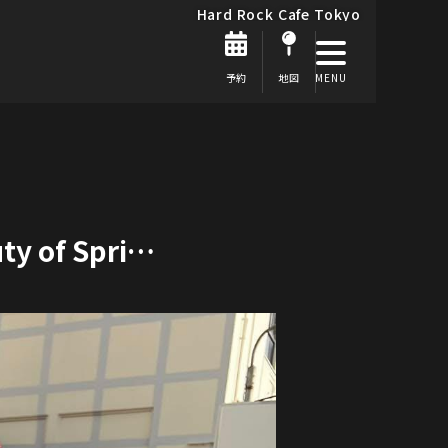
Hard Rock Cafe Tokyo
予約
地図
ty of Spri…