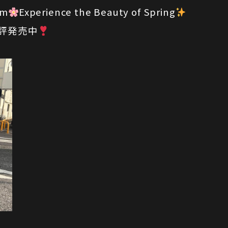
om
Experience the Beauty of Spring
好評発売中