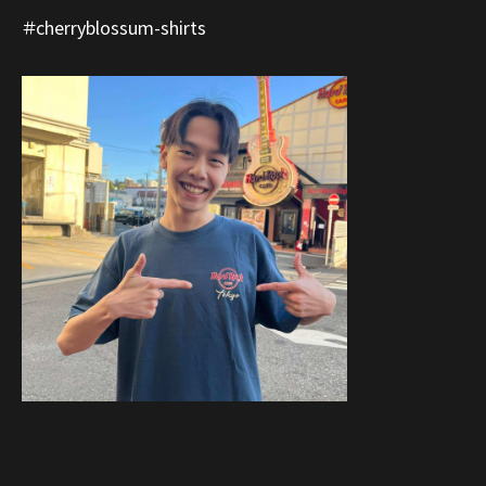
＃cherryblossum-shirts