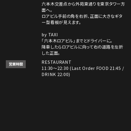
六本木交差点から外苑東通りを東京タワー方
面へ。
ロアビル手前の角を右折、正面に大きなギタ
ー型看板が見えます。
by TAXI
「六本木ロアビル」までとドライバーに。
降車したらロアビルに向って右の道路を左折
した正面。
RESTAURANT
営業時間
11:30～22:30 (Last Order FOOD 21:45 /
DRINK 22:00)
ROCK SHOP
11:30～22:30
電話番号はレストランとロックショップで異な
備考
ります。
Instagram
Instagram
MAP
MAP
tap to call
tap to call
Reservation
Reservation
レストラン： 03-3408-7018
ロックショップ： 03-3403-6946