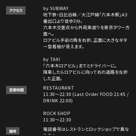
by SUBWAY
アクセス
地下鉄・日比谷線／大江戸線「六本木駅」A3
番出口より徒歩3分。
六本木交差点から外苑東通りを東京タワー方
面へ。
ロアビル手前の角を右折、正面に大きなギタ
ー型看板が見えます。
by TAXI
「六本木ロアビル」までとドライバーに。
降車したらロアビルに向って右の道路を左折
した正面。
RESTAURANT
営業時間
11:30～22:30 (Last Order FOOD 21:45 /
DRINK 22:00)
ROCK SHOP
11:30～22:30
電話番号はレストランとロックショップで異な
備考
ります。