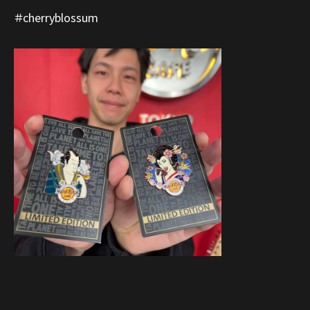
＃cherryblossum