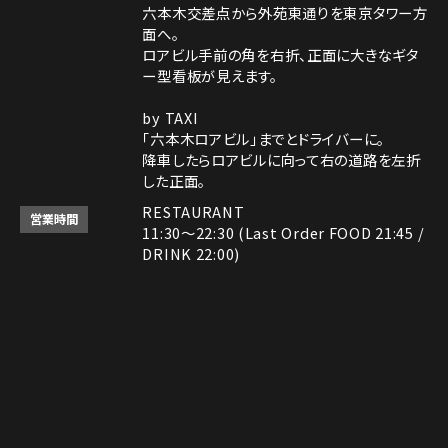
六本木交差点から外苑東通りを東京タワー方
面へ。
ロアビル手前の角を右折、正面に大きなギタ
ー型看板が見えます。
by TAXI
「六本木ロアビル」までとドライバーに。
降車したらロアビルに向って右の道路を左折
した正面。
RESTAURANT
営業時間
11:30～22:30 (Last Order FOOD 21:45 /
DRINK 22:00)
ROCK SHOP
11:30～22:30
電話番号はレストランとロックショップで異な
備考
ります。
Instagram
Instagram
MAP
MAP
tap to call
tap to call
Reservation
Reservation
レストラン： 03-3408-7018
ロックショップ： 03-3403-6946