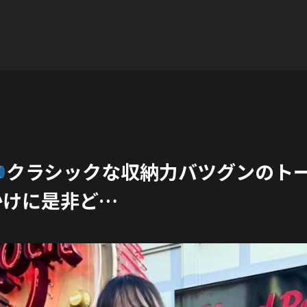
新登場
学校、お仕事、お出かけに是非ど…
クラシックな収納力バツグンのト
かけに是非ど…