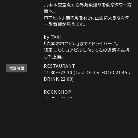
六本木交差点から外苑東通りを東京タワー方
面へ。
ロアビル手前の角を右折、正面に大きなギタ
ー型看板が見えます。
by TAXI
「六本木ロアビル」までとドライバーに。
降車したらロアビルに向って右の道路を左折
した正面。
RESTAURANT
営業時間
11:30～22:30 (Last Order FOOD 21:45 /
DRINK 22:00)
ROCK SHOP
11:30～22:30
電話番号はレストランとロックショップで異な
備考
ります。
レストラン： 03-3408-7018
Instagram
Instagram
MAP
MAP
tap to call
tap to call
Reservation
Reservation
ロックショップ： 03-3403-6946