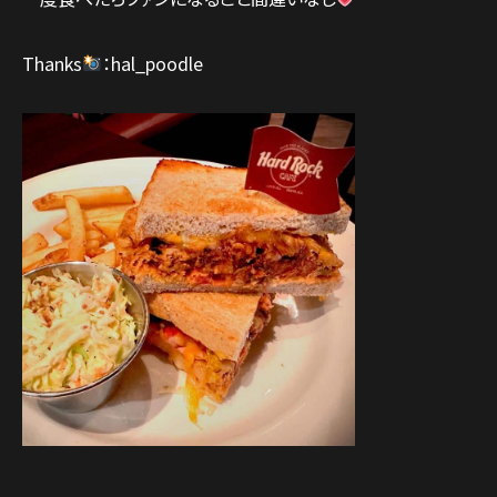
Thanks
：hal_poodle