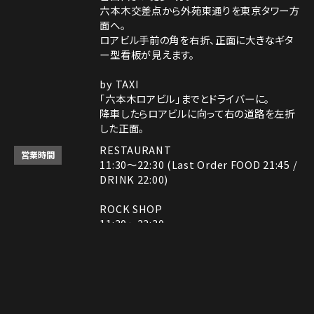
六本木交差点から外苑東通りを東京タワー方
面へ。
ロアビル手前の角を右折、正面に大きなギタ
ー型看板が見えます。
by TAXI
「六本木ロアビル」までとドライバーに。
降車したらロアビルに向って右の道路を左折
した正面。
RESTAURANT
営業時間
11:30～22:30 (Last Order FOOD 21:45 /
DRINK 22:00)
ROCK SHOP
11:30～22:30
電話番号はレストランとロックショップで異な
備考
ります。
レストラン： 03-3408-7018
Instagram
Instagram
MAP
MAP
tap to call
tap to call
Reservation
Reservation
ロックショップ： 03-3403-6946