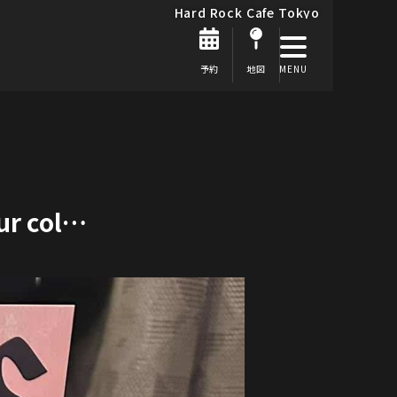
Hard Rock Cafe Tokyo
予約
地図
our col…