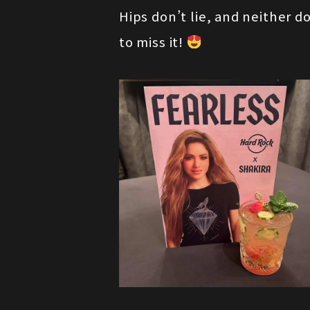
Hips don’t lie, and neither d
to miss it!