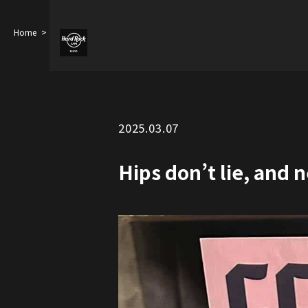
Home
Hips don’t lie, and neither do these Margaritas! Try our col…
2025.03.07
Hips don’t lie, and 