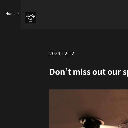
Home
Don’t miss out our special collaborated cocktails with Bon J…
2024.12.12
Don’t miss out our s