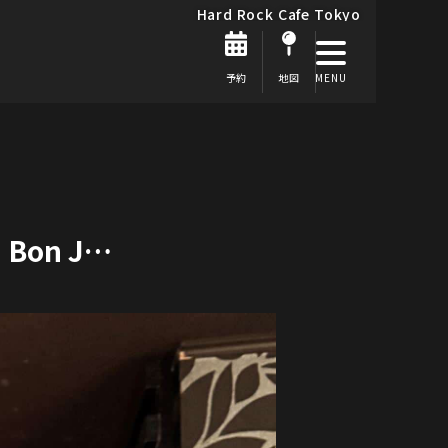
Hard Rock Cafe Tokyo
予約
地図
th Bon J…