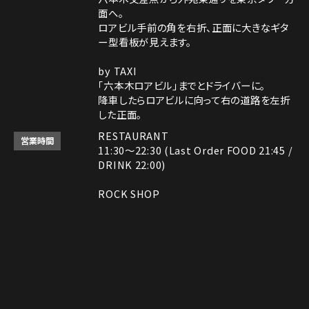
面へ。
ロアビル手前の角を右折、正面に大きなギタ
ー型看板が見えます。
by TAXI
「六本木ロアビル」までとドライバーに。
降車したらロアビルに向って右の道路を左折
した正面。
RESTAURANT
営業時間
11:30～22:30 (Last Order FOOD 21:45 /
DRINK 22:00)
ROCK SHOP
11:30～22:30
電話番号はレストランとロックショップで異な
備考
ります。
レストラン： 03-3408-7018
Instagram
Instagram
MAP
MAP
tap to call
tap to call
Reservation
Reservation
ロックショップ： 03-3403-6946
決済方法