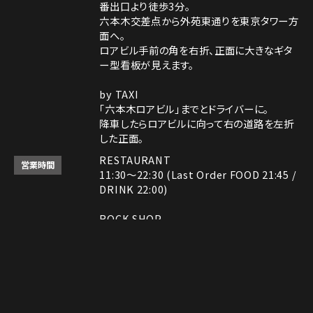
番出口より徒歩3分。
六本木交差点から外苑東通りを東京タワー方
面へ。
ロアビル手前の角を右折、正面に大きなギタ
ー型看板が見えます。
by TAXI
「六本木ロアビル」までとドライバーに。
降車したらロアビルに向って右の道路を左折
した正面。
RESTAURANT
営業時間
11:30～22:30 (Last Order FOOD 21:45 /
DRINK 22:00)
ROCK SHOP
11:30～22:30
電話番号はレストランとロックショップで異な
備考
ります。
Instagram
Instagram
MAP
MAP
tap to call
tap to call
Reservation
Reservation
レストラン： 03-3408-7018
ロックショップ： 03-3403-6946